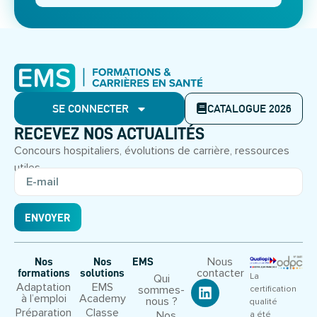
SE CONNECTER
CATALOGUE 2026
RECEVEZ NOS ACTUALITÉS
Concours hospitaliers, évolutions de carrière, ressources
utiles.
ENVOYER
Nous
Nos
Nos
EMS
contacter
formations
solutions
La
Qui
Adaptation
EMS
sommes-
certification
à l’emploi
Academy
nous ?
qualité
Préparation
Classe
Nos
a été