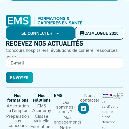
SE CONNECTER
CATALOGUE 2026
RECEVEZ NOS ACTUALITÉS
Concours hospitaliers, évolutions de carrière, ressources
utiles.
ENVOYER
Nous
Nos
Nos
EMS
contacter
formations
solutions
La
Qui
Adaptation
EMS
sommes-
certification
à l’emploi
Academy
nous ?
qualité
Préparation
Classe
Nos
a été
aux
virtuelle
engagements
délivrée
concours
Formations
Notre
au