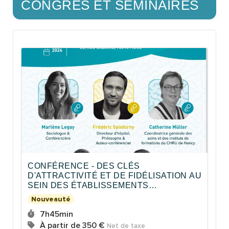
CONGRÈS ET SÉMINAIRES
CONFÉRENCE - DES CLÉS
D'ATTRACTIVITÉ ET DE FIDÉLISATION AU
SEIN DES ÉTABLISSEMENTS
SANITAIRES ET SOCIAUX
Nouveauté
Durée :
7h45min
Prix :
À partir de
350 €
Net de taxe