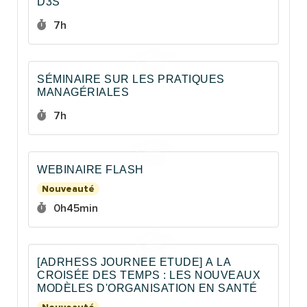
D3S
Durée :
7h
SÉMINAIRE SUR LES PRATIQUES
MANAGÉRIALES
Durée :
7h
WEBINAIRE FLASH
Nouveauté
Durée :
0h45min
[ADRHESS JOURNEE ETUDE] A LA
CROISÉE DES TEMPS : LES NOUVEAUX
MODÈLES D'ORGANISATION EN SANTÉ