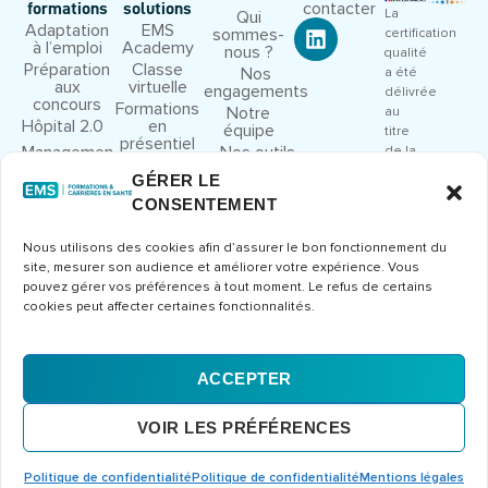
contacter
formations
solutions
La
Qui
Adaptation
EMS
sommes-
certification
à l’emploi
Academy
nous ?
qualité
Préparation
Classe
Nos
a été
aux
virtuelle
engagements
délivrée
concours
Formations
Notre
au
Hôpital 2.0
en
équipe
titre
présentiel
Management
Nos outils
de la
et leadership
pédagogiques
catégorie
GÉRER LE
Droit et
Nous
d’action
CONSENTEMENT
cadre
rejoindre
suivante
juridique
:
Congrès et
Nous utilisons des cookies afin d’assurer le bon fonctionnement du
ACTIONS
séminaires
site, mesurer son audience et améliorer votre expérience. Vous
DE
Formations
pouvez gérer vos préférences à tout moment. Le refus de certains
FORMATION
métier
cookies peut affecter certaines fonctionnalités.
Consulter
le
certificat
ACCEPTER
Mentions
CGV
Politique de
© 2026 Europe Management
VOIR LES PRÉFÉRENCES
légales
confidentialité
Santé – Tous droits réservés
Conception et développement
Erdéros Studio
Politique de confidentialité
Politique de confidentialité
Mentions légales