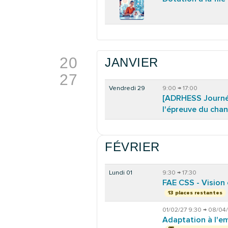
20
JANVIER
27
Vendredi 29
9:00 → 17:00
[ADRHESS Journée
l'épreuve du ch
FÉVRIER
Lundi 01
9:30 → 17:30
FAE CSS - Vision
13 places restantes
01/02/27 9:30 → 08/04/
Adaptation à l'e