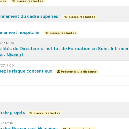
13 places restantes
ance
onnement du cadre supérieur
13 places restantes
nnement hospitalier
13 places restantes
/27 17:00
ilités du Directeur d’Institut de Formation en Soins Infirmier
e - Niveau I
/27 17:00
isez le risque contentieux
Présentiel / à distance
n de projets
13 places restantes
27 12:30
on des Ressources Humaines