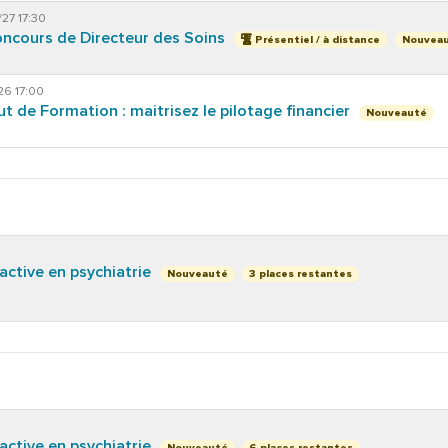
/27 17:30
oncours de Directeur des Soins
Nouvea
Présentiel / à distance
26 17:00
tut de Formation : maitrisez le pilotage financier
Nouveauté
 active en psychiatrie
Nouveauté
3 places restantes
 active en psychiatrie
Nouveauté
6 places restantes