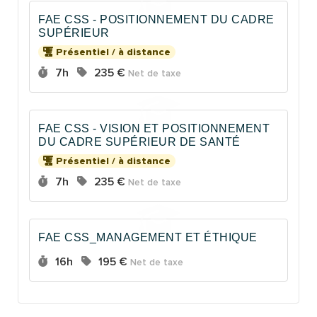
FAE CSS - POSITIONNEMENT DU CADRE
SUPÉRIEUR
Présentiel / à distance
Durée :
Prix :
7h
235 €
Net de taxe
FAE CSS - VISION ET POSITIONNEMENT
DU CADRE SUPÉRIEUR DE SANTÉ
Présentiel / à distance
Durée :
Prix :
7h
235 €
Net de taxe
FAE CSS_MANAGEMENT ET ÉTHIQUE
Durée :
Prix :
16h
195 €
Net de taxe