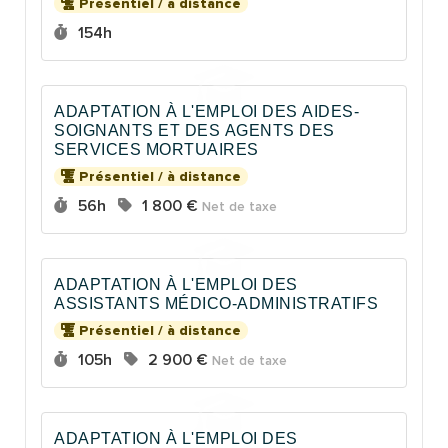
Présentiel / à distance
Durée :
154h
ADAPTATION À L'EMPLOI DES AIDES-
SOIGNANTS ET DES AGENTS DES
SERVICES MORTUAIRES
Présentiel / à distance
Durée :
Prix :
56h
1 800 €
Net de taxe
ADAPTATION À L'EMPLOI DES
ASSISTANTS MÉDICO-ADMINISTRATIFS
Présentiel / à distance
Durée :
Prix :
105h
2 900 €
Net de taxe
ADAPTATION À L'EMPLOI DES