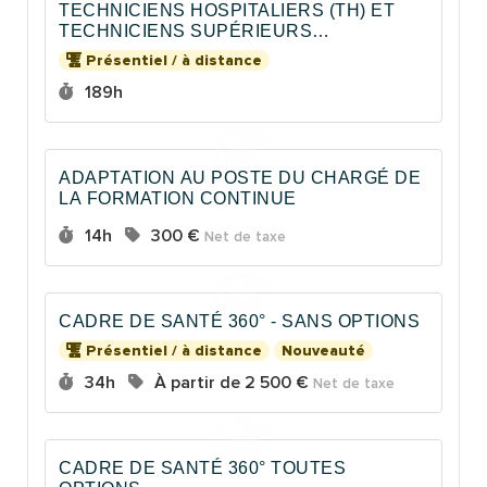
TECHNICIENS HOSPITALIERS (TH) ET
TECHNICIENS SUPÉRIEURS
HOSPITALIERS (TSH)
Présentiel / à distance
Durée :
189h
ADAPTATION AU POSTE DU CHARGÉ DE
LA FORMATION CONTINUE
Durée :
Prix :
14h
300 €
Net de taxe
CADRE DE SANTÉ 360° - SANS OPTIONS
Présentiel / à distance
Nouveauté
Durée :
Prix :
34h
À partir de
2 500 €
Net de taxe
CADRE DE SANTÉ 360° TOUTES