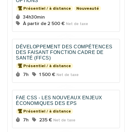
OPTIONS
Présentiel / à distance
Nouveauté
Durée :
34h30min
Prix :
À partir de
2 500 €
Net de taxe
DÉVELOPPEMENT DES COMPÉTENCES
DES FAISANT FONCTION CADRE DE
SANTÉ (FFCS)
Présentiel / à distance
Durée :
Prix :
7h
1 500 €
Net de taxe
FAE CSS - LES NOUVEAUX ENJEUX
ÉCONOMIQUES DES EPS
Présentiel / à distance
Durée :
Prix :
7h
235 €
Net de taxe