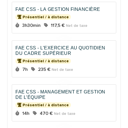
FAE CSS - LA GESTION FINANCIÈRE
Présentiel / à distance
Durée :
Prix :
3h30min
117,5 €
Net de taxe
FAE CSS - L’EXERCICE AU QUOTIDIEN
DU CADRE SUPÉRIEUR
Présentiel / à distance
Durée :
Prix :
7h
235 €
Net de taxe
FAE CSS - MANAGEMENT ET GESTION
DE L’ÉQUIPE
Présentiel / à distance
Durée :
Prix :
14h
470 €
Net de taxe