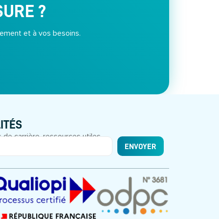
SURE ?
ement et à vos besoins.
ITÉS
 de carrière, ressources utiles.
ENVOYER