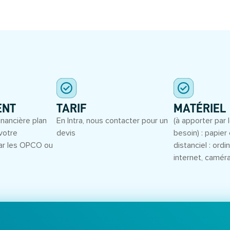
S
ENT
TARIF
MATÉRIEL
inancière plan
En Intra, nous contacter pour un
(à apporter par l
votre
devis
besoin) : papier 
ar les OPCO ou
distanciel : ord
internet, camér