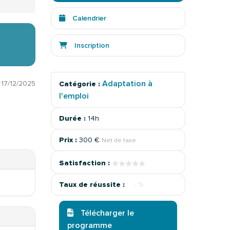
Calendrier
Inscription
Adaptation à
:
17/12/2025
Catégorie :
l'emploi
Durée :
14h
Prix :
300 €
Net de taxe
★★★★★
★★★★★
Satisfaction :
Taux de réussite :
- %
Télécharger le
programme