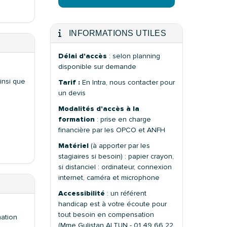
INFORMATIONS UTILES
Délai d'accès
: selon planning
disponible sur demande
insi que
Tarif :
En Intra, nous contacter pour
un devis
Modalités d'accès à la
formation
: prise en charge
financière par les OPCO et ANFH
Matériel
(à apporter par les
stagiaires si besoin) : papier crayon,
si distanciel : ordinateur, connexion
internet, caméra et microphone
Accessibilité
: un référent
handicap est à votre écoute pour
tout besoin en compensation
mation
(Mme Gulistan ALTUN - 01 49 66 22