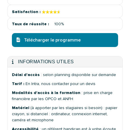
★★★★★
★★★★★
Satisfaction :
Taux de réussite :
100%
Télécharger le programme
INFORMATIONS UTILES
Délai d'accès
: selon planning disponible sur demande
Tarif :
En Intra, nous contacter pour un devis
Modalités d'accès à la formation
: prise en charge
financière par les OPCO et ANFH
Matériel
(à apporter par les stagiaires si besoin) : papier
crayon, si distanciel : ordinateur, connexion internet,
caméra et microphone
Accessibilité
: un référent handicap est à votre écoute