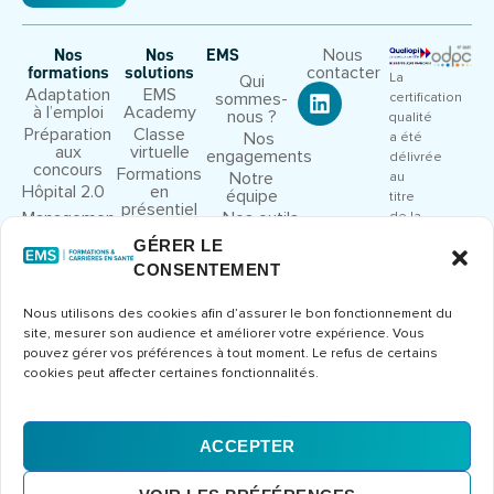
Nous
Nos
Nos
EMS
contacter
formations
solutions
La
Qui
Adaptation
EMS
sommes-
certification
à l’emploi
Academy
nous ?
qualité
Préparation
Classe
Nos
a été
aux
virtuelle
engagements
délivrée
concours
Formations
Notre
au
Hôpital 2.0
en
équipe
titre
présentiel
Management
Nos outils
de la
et leadership
pédagogiques
catégorie
GÉRER LE
Droit et
Nous
d’action
CONSENTEMENT
cadre
rejoindre
suivante
juridique
:
Congrès et
Nous utilisons des cookies afin d’assurer le bon fonctionnement du
ACTIONS
séminaires
site, mesurer son audience et améliorer votre expérience. Vous
DE
Formations
pouvez gérer vos préférences à tout moment. Le refus de certains
FORMATION
métier
cookies peut affecter certaines fonctionnalités.
Consulter
le
certificat
ACCEPTER
Mentions
CGV
Politique de
© 2026 Europe Management