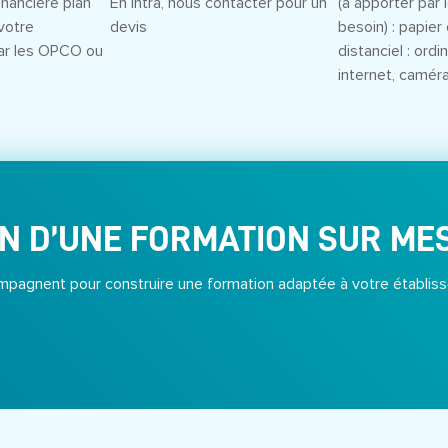
inancière plan
En Intra, nous contacter pour un
(à apporter par l
votre
devis
besoin) : papier 
ar les OPCO ou
distanciel : ord
internet, camér
N D’UNE FORMATION SUR ME
pagnent pour construire une formation adaptée à votre établiss