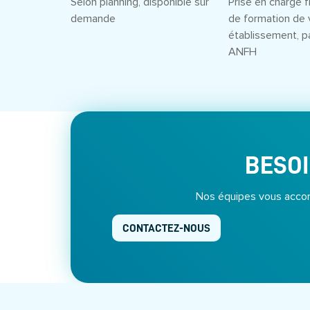
Selon planning, disponible sur
Prise en charge f
demande
de formation de 
établissement, p
ANFH
BESOI
Nos équipes vous accom
CONTACTEZ-NOUS