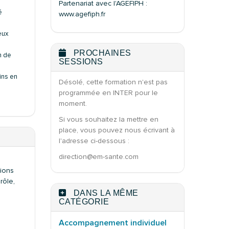
Partenariat avec l'AGEFIPH :
é
www.agefiph.fr
eux
PROCHAINES
n de
SESSIONS
ins en
Désolé, cette formation n'est pas
programmée en INTER pour le
moment.
Si vous souhaitez la mettre en
place, vous pouvez nous écrivant à
l'adresse ci-dessous :
direction@em-sante.com
tions
rôle,
s
DANS LA MÊME
CATÉGORIE
Accompagnement individuel