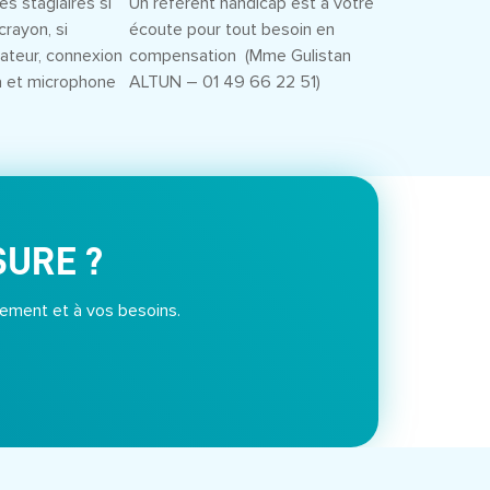
es stagiaires si
Un référent handicap est à votre
crayon, si
écoute pour tout besoin en
inateur, connexion
compensation (Mme Gulistan
a et microphone
ALTUN – 01 49 66 22 51)
SURE ?
ement et à vos besoins.