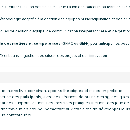
r la territorialisation des soins et l'articulation des parcours patients en sant
thodologie adaptée à la gestion des équipes pluridisciplinaires et des enj
iques de gestion d'équipe, de communication interpersonnelle et de gestio
elle des métiers et compétences
(GPMC ou GEPP) pour anticiper les beso
férent dans la gestion des crises, des projets et de l'innovation.
 interactive, combinant apports théoriques et mises en pratique
érience des participants, avec des séances de brainstorming, des ques
ar des supports visuels. Les exercices pratiques incluent des jeux de 
 des travaux en groupe, permettant aux stagiaires de développer leur
un contexte réel.