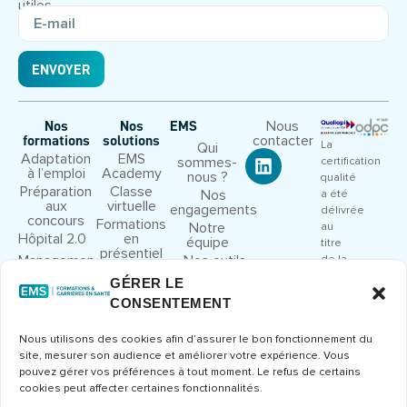
utiles.
ENVOYER
Nous
Nos
Nos
EMS
contacter
formations
solutions
La
Qui
Adaptation
EMS
sommes-
certification
à l’emploi
Academy
nous ?
qualité
Préparation
Classe
Nos
a été
aux
virtuelle
engagements
délivrée
concours
Formations
Notre
au
Hôpital 2.0
en
équipe
titre
présentiel
Management
Nos outils
de la
et leadership
pédagogiques
catégorie
GÉRER LE
Droit et
Nous
d’action
CONSENTEMENT
cadre
rejoindre
suivante
juridique
:
Congrès et
Nous utilisons des cookies afin d’assurer le bon fonctionnement du
ACTIONS
séminaires
site, mesurer son audience et améliorer votre expérience. Vous
DE
Formations
pouvez gérer vos préférences à tout moment. Le refus de certains
FORMATION
métier
cookies peut affecter certaines fonctionnalités.
Consulter