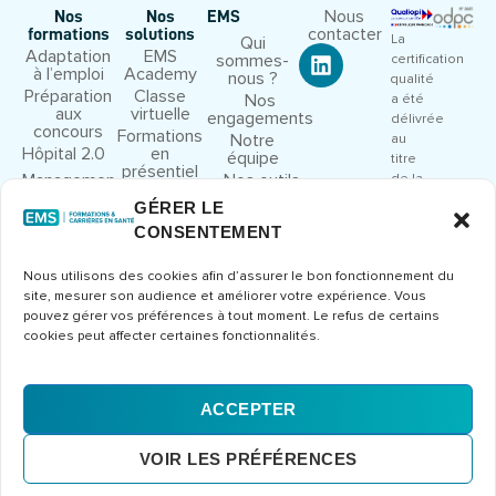
Nous
Nos
Nos
EMS
contacter
formations
solutions
La
Qui
Adaptation
EMS
sommes-
certification
à l’emploi
Academy
nous ?
qualité
Préparation
Classe
Nos
a été
aux
virtuelle
engagements
délivrée
concours
Formations
Notre
au
Hôpital 2.0
en
équipe
titre
présentiel
Management
Nos outils
de la
et leadership
pédagogiques
catégorie
GÉRER LE
Droit et
Nous
d’action
CONSENTEMENT
cadre
rejoindre
suivante
juridique
:
Congrès et
Nous utilisons des cookies afin d’assurer le bon fonctionnement du
ACTIONS
séminaires
site, mesurer son audience et améliorer votre expérience. Vous
DE
Formations
pouvez gérer vos préférences à tout moment. Le refus de certains
FORMATION
métier
cookies peut affecter certaines fonctionnalités.
Consulter
le
certificat
ACCEPTER
Mentions
CGV
Politique de
© 2026 Europe Management
VOIR LES PRÉFÉRENCES
légales
confidentialité
Santé – Tous droits réservés
Conception et développement
Erdéros Studio