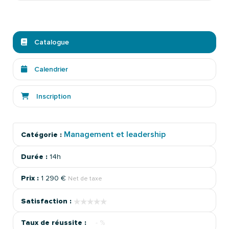
Catalogue
Calendrier
Inscription
Management et leadership
Catégorie :
Durée :
14h
Prix :
1 290 €
Net de taxe
★★★★★
★★★★★
Satisfaction :
Taux de réussite :
- %