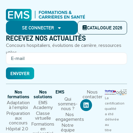
SE CONNECTER
CATALOGUE 2026
RECEVEZ NOS ACTUALITÉS
Concours hospitaliers, évolutions de carrière, ressources
utiles.
ENVOYER
Nous
Nos
Nos
EMS
contacter
formations
solutions
La
Qui
Adaptation
EMS
sommes-
certification
à l’emploi
Academy
nous ?
qualité
Préparation
Classe
Nos
a été
aux
virtuelle
engagements
délivrée
concours
Formations
Notre
au
Hôpital 2.0
en
équipe
titre