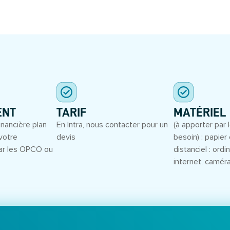
S
ENT
TARIF
MATÉRIEL
inancière plan
En Intra, nous contacter pour un
(à apporter par l
votre
devis
besoin) : papier 
ar les OPCO ou
distanciel : ord
internet, camér