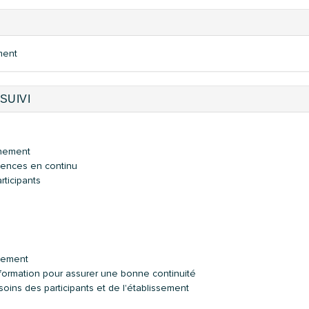
ment
SUIVI
nnement
tences en continu
rticipants
s
lissement
a formation pour assurer une bonne continuité
ins des participants et de l'établissement