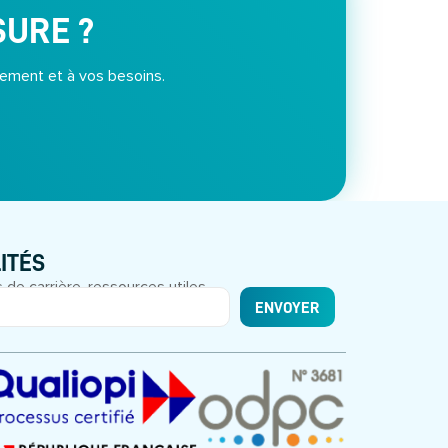
SURE ?
ement et à vos besoins.
ITÉS
 de carrière, ressources utiles.
ENVOYER