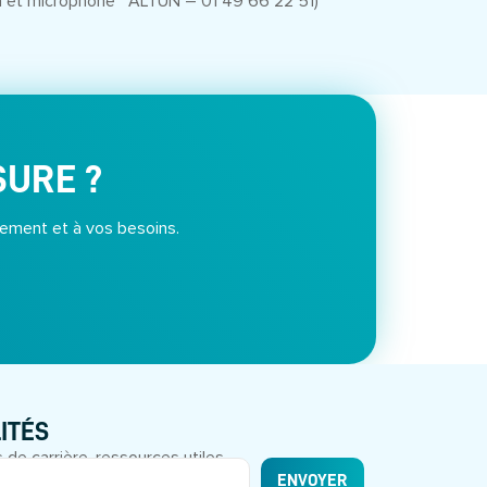
a et microphone
ALTUN – 01 49 66 22 51)
SURE ?
ement et à vos besoins.
ITÉS
 de carrière, ressources utiles.
ENVOYER