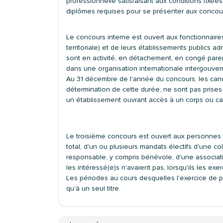
professionnelle satisfaisant aux conditions fixée
diplômes requises pour se présenter aux concours
Le concours interne est ouvert aux fonctionnaires 
territoriale) et de leurs établissements publics admi
sont en activité, en détachement, en congé parent
dans une organisation internationale intergouve
Au 31 décembre de l'année du concours, les candid
détermination de cette durée, ne sont pas prise
un établissement ouvrant accès à un corps ou cad
Le troisième concours est ouvert aux personnes 
total, d'un ou plusieurs mandats électifs d'une col
responsable, y compris bénévole, d'une associat
les intéressé(e)s n'avaient pas, lorsqu'ils les exer
Les périodes au cours desquelles l'exercice de p
qu'à un seul titre.