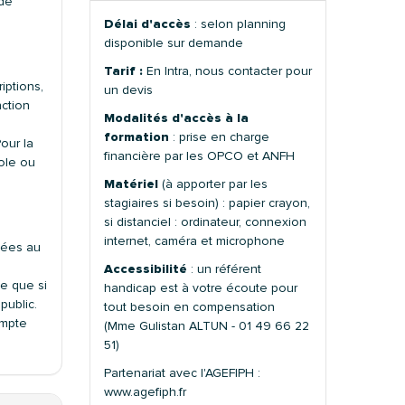
 de
Délai d'accès
: selon planning
disponible sur demande
Tarif :
En Intra, nous contacter pour
riptions,
un devis
nction
Modalités d'accès à la
formation
: prise en charge
our la
financière par les OPCO et ANFH
ole ou
Matériel
(à apporter par les
stagiaires si besoin) : papier crayon,
si distanciel : ordinateur, connexion
internet, caméra et microphone
nées au
Accessibilité
: un référent
e que si
handicap est à votre écoute pour
public.
tout besoin en compensation
ompte
(Mme Gulistan ALTUN - 01 49 66 22
51)
Partenariat avec l'AGEFIPH :
www.agefiph.fr