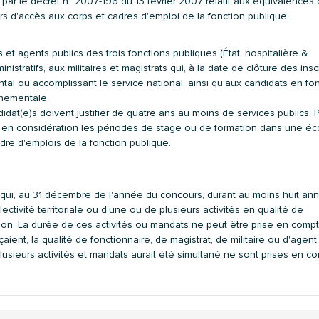
s par le décret n° 2007-196 du 13 février 2007 relatif aux équivalences
 d'accès aux corps et cadres d'emploi de la fonction publique.
et agents publics des trois fonctions publiques (État, hospitalière &
nistratifs, aux militaires et magistrats qui, à la date de clôture des insc
al ou accomplissant le service national, ainsi qu'aux candidats en fo
rnementale.
at(e)s doivent justifier de quatre ans au moins de services publics. P
s en considération les périodes de stage ou de formation dans une éc
re d'emplois de la fonction publique.
qui, au 31 décembre de l'année du concours, durant au moins huit an
lectivité territoriale ou d'une ou de plusieurs activités en qualité de
ion. La durée de ces activités ou mandats ne peut être prise en compt
çaient, la qualité de fonctionnaire, de magistrat, de militaire ou d'agent 
lusieurs activités et mandats aurait été simultané ne sont prises en c