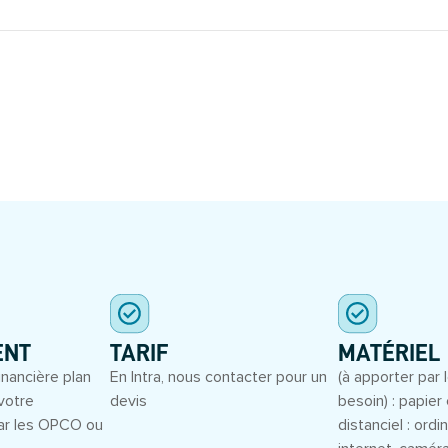
S
ENT
TARIF
MATÉRIEL
inancière plan
En Intra, nous contacter pour un
(à apporter par l
votre
devis
besoin) : papier 
ar les OPCO ou
distanciel : ord