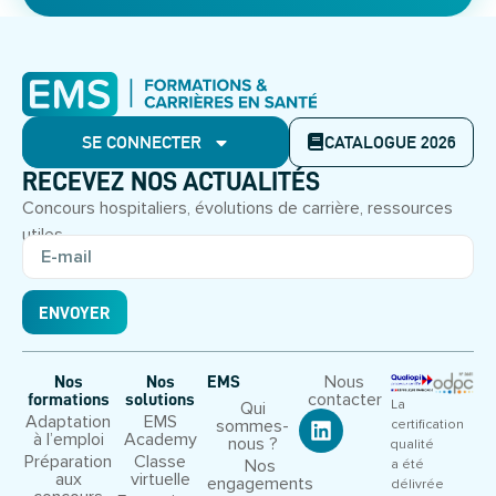
SE CONNECTER
CATALOGUE 2026
RECEVEZ NOS ACTUALITÉS
Concours hospitaliers, évolutions de carrière, ressources
utiles.
ENVOYER
Nous
Nos
Nos
EMS
contacter
formations
solutions
La
Qui
Adaptation
EMS
sommes-
certification
à l’emploi
Academy
nous ?
qualité
Préparation
Classe
Nos
a été
aux
virtuelle
engagements
délivrée