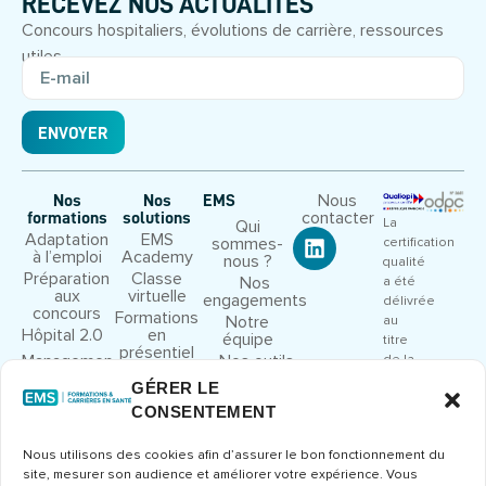
RECEVEZ NOS ACTUALITÉS
Concours hospitaliers, évolutions de carrière, ressources
utiles.
ENVOYER
Nous
Nos
Nos
EMS
contacter
formations
solutions
La
Qui
Adaptation
EMS
sommes-
certification
à l’emploi
Academy
nous ?
qualité
Préparation
Classe
Nos
a été
aux
virtuelle
engagements
délivrée
concours
Formations
Notre
au
Hôpital 2.0
en
équipe
titre
présentiel
Management
Nos outils
de la
et leadership
pédagogiques
catégorie
GÉRER LE
Droit et
Nous
d’action
CONSENTEMENT
cadre
rejoindre
suivante
juridique
:
Congrès et
Nous utilisons des cookies afin d’assurer le bon fonctionnement du
ACTIONS
séminaires
site, mesurer son audience et améliorer votre expérience. Vous
DE