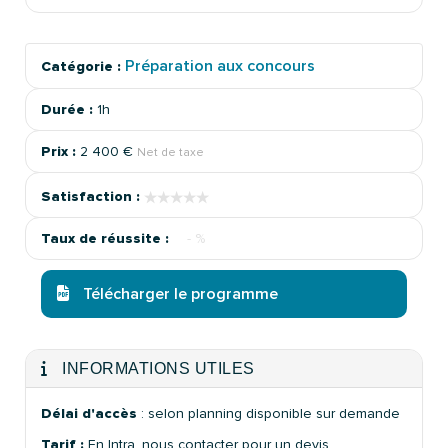
Préparation aux concours
Catégorie :
Durée :
1h
Prix :
2 400 €
Net de taxe
★★★★★
★★★★★
Satisfaction :
Taux de réussite :
- %
Télécharger le programme
INFORMATIONS UTILES
Délai d'accès
: selon planning disponible sur demande
Tarif :
En Intra, nous contacter pour un devis