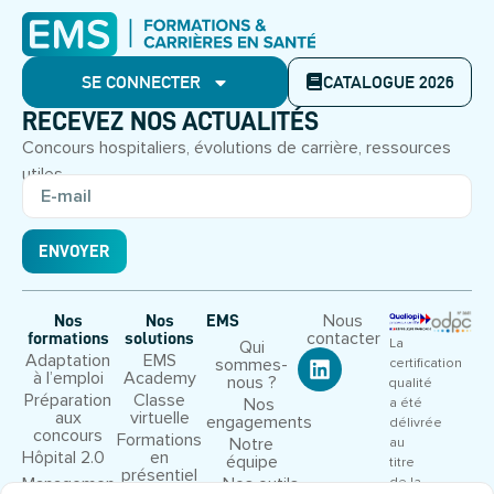
SE CONNECTER
CATALOGUE 2026
RECEVEZ NOS ACTUALITÉS
Concours hospitaliers, évolutions de carrière, ressources
utiles.
ENVOYER
Nous
Nos
Nos
EMS
contacter
formations
solutions
La
Qui
Adaptation
EMS
sommes-
certification
à l’emploi
Academy
nous ?
qualité
Préparation
Classe
Nos
a été
aux
virtuelle
engagements
délivrée
concours
Formations
Notre
au
Hôpital 2.0
en
équipe
titre
présentiel
Management
Nos outils
de la