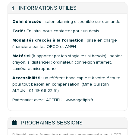
INFORMATIONS UTILES
Délai d'accès
: selon planning disponible sur demande
Tarif :
En Intra, nous contacter pour un devis
Modalités d'accès à la formation
: prise en charge
financière par les OPCO et ANFH
Matériel
(à apporter par les stagiaires si besoin) : papier
crayon, si distanciel : ordinateur, connexion internet,
caméra et microphone
Accessibilité
: un référent handicap est à votre écoute
pour tout besoin en compensation (Mme Gulistan
ALTUN - 01 49 66 22 51)
Partenariat avec l'AGEFIPH : www.agefiph.fr
PROCHAINES SESSIONS
Désolé, cette formation n'est pas programmée en INTER