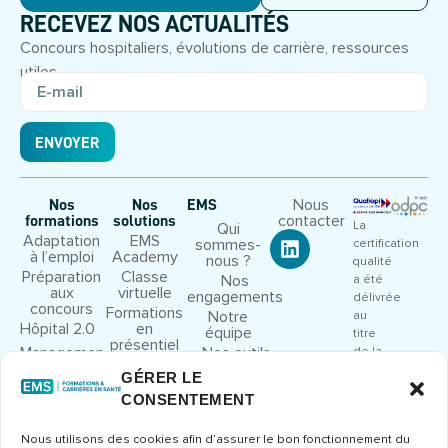
RECEVEZ NOS ACTUALITÉS
Concours hospitaliers, évolutions de carrière, ressources
utiles.
ENVOYER
Nous
Nos
Nos
EMS
contacter
formations
solutions
La
Qui
Adaptation
EMS
sommes-
certification
à l’emploi
Academy
nous ?
qualité
Préparation
Classe
Nos
a été
aux
virtuelle
engagements
délivrée
concours
Formations
Notre
au
Hôpital 2.0
en
équipe
titre
présentiel
Management
Nos outils
de la
et leadership
pédagogiques
catégorie
GÉRER LE
Droit et
Nous
d’action
CONSENTEMENT
cadre
rejoindre
suivante
juridique
:
Congrès et
Nous utilisons des cookies afin d’assurer le bon fonctionnement du
ACTIONS