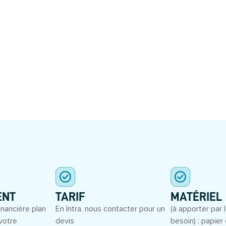
S
ENT
TARIF
MATÉRIEL
inancière plan
En Intra, nous contacter pour un
(à apporter par l
votre
devis
besoin) : papier 