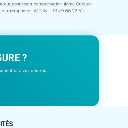
inateur, connexion
compensation (Mme Gulistan
a et microphone
ALTUN – 01 49 66 22 51)
SURE ?
ement et à vos besoins.
ITÉS