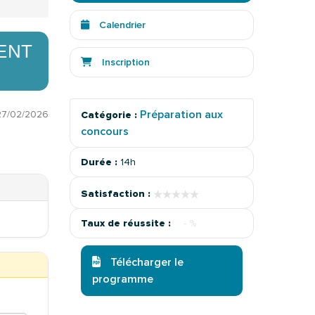
Calendrier
DENT
Inscription
Préparation aux
27/02/2026
Catégorie :
concours
Durée :
14h
★★★★★
★★★★★
Satisfaction :
Taux de réussite :
- %
Télécharger le
programme