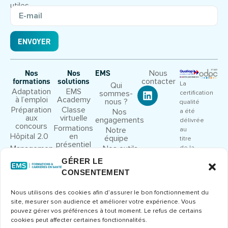
utiles.
ENVOYER
Nous
Nos
Nos
EMS
contacter
formations
solutions
La
Qui
Adaptation
EMS
sommes-
certification
à l’emploi
Academy
nous ?
qualité
Préparation
Classe
Nos
a été
aux
virtuelle
engagements
délivrée
concours
Formations
Notre
au
Hôpital 2.0
en
équipe
titre
présentiel
Management
Nos outils
de la
et leadership
pédagogiques
catégorie
GÉRER LE
Droit et
Nous
d’action
CONSENTEMENT
cadre
rejoindre
suivante
juridique
:
Congrès et
Nous utilisons des cookies afin d’assurer le bon fonctionnement du
ACTIONS
séminaires
site, mesurer son audience et améliorer votre expérience. Vous
DE
Formations
pouvez gérer vos préférences à tout moment. Le refus de certains
FORMATION
métier
cookies peut affecter certaines fonctionnalités.
Consulter