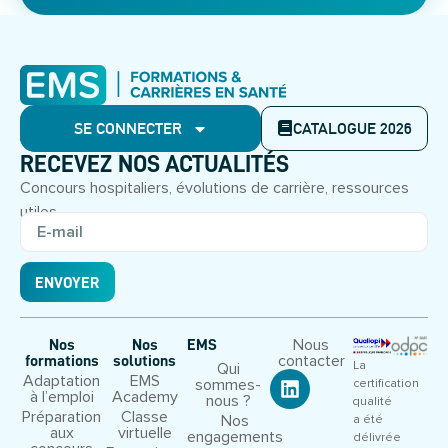
SE CONNECTER
CATALOGUE 2026
RECEVEZ NOS ACTUALITÉS
Concours hospitaliers, évolutions de carrière, ressources
utiles.
ENVOYER
Nous
Nos
Nos
EMS
contacter
formations
solutions
La
Qui
Adaptation
EMS
sommes-
certification
à l’emploi
Academy
nous ?
qualité
Préparation
Classe
Nos
a été
aux
virtuelle
engagements
délivrée