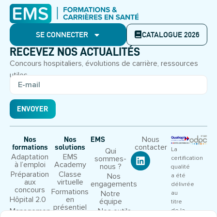
SE CONNECTER
CATALOGUE 2026
RECEVEZ NOS ACTUALITÉS
Concours hospitaliers, évolutions de carrière, ressources
utiles.
ENVOYER
Nous
Nos
Nos
EMS
contacter
formations
solutions
La
Qui
Adaptation
EMS
sommes-
certification
à l’emploi
Academy
nous ?
qualité
Préparation
Classe
Nos
a été
aux
virtuelle
engagements
délivrée
concours
Formations
Notre
au
Hôpital 2.0
en
équipe
titre
présentiel
Management
Nos outils
de la