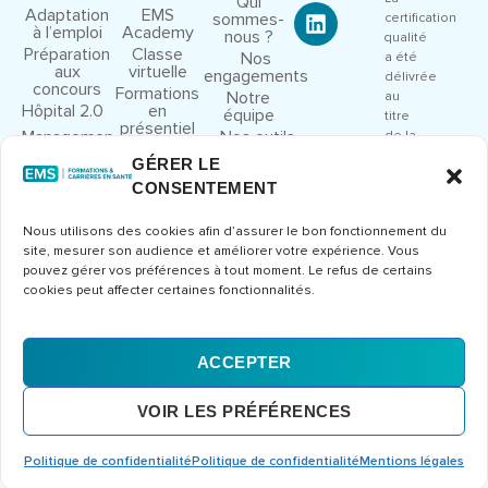
Qui
Adaptation
EMS
sommes-
certification
à l’emploi
Academy
nous ?
qualité
Préparation
Classe
Nos
a été
aux
virtuelle
engagements
délivrée
concours
Formations
Notre
au
Hôpital 2.0
en
équipe
titre
présentiel
Management
Nos outils
de la
et leadership
pédagogiques
catégorie
GÉRER LE
Droit et
Nous
d’action
CONSENTEMENT
cadre
rejoindre
suivante
juridique
:
Congrès et
Nous utilisons des cookies afin d’assurer le bon fonctionnement du
ACTIONS
séminaires
site, mesurer son audience et améliorer votre expérience. Vous
DE
Formations
pouvez gérer vos préférences à tout moment. Le refus de certains
FORMATION
métier
cookies peut affecter certaines fonctionnalités.
Consulter
le
certificat
ACCEPTER
Mentions
CGV
Politique de
© 2026 Europe Management
VOIR LES PRÉFÉRENCES
légales
confidentialité
Santé – Tous droits réservés
Conception et développement
Erdéros Studio
Politique de confidentialité
Politique de confidentialité
Mentions légales