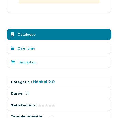
Catalogue
Calendrier
Inscription
Hôpital 2.0
Catégorie :
Durée :
7h
★★★★★
★★★★★
Satisfaction :
Taux de réussite :
- %