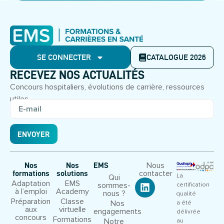
SE CONNECTER
CATALOGUE 2026
RECEVEZ NOS ACTUALITÉS
Concours hospitaliers, évolutions de carrière, ressources
utiles.
ENVOYER
Nous
Nos
Nos
EMS
contacter
formations
solutions
La
Qui
Adaptation
EMS
sommes-
certification
à l’emploi
Academy
nous ?
qualité
Préparation
Classe
Nos
a été
aux
virtuelle
engagements
délivrée
concours
Formations
Notre
au