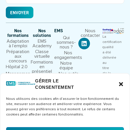
ENVOYER
Nous
Nos
Nos
EMS
contacter
formations
solutions
La
Qui
Adaptation
EMS
sommes-
certification
à l’emploi
Academy
nous ?
qualité
Préparation
Classe
Nos
a été
aux
virtuelle
engagements
délivrée
concours
Formations
Notre
au
Hôpital 2.0
en
équipe
titre
présentiel
Management
Nos outils
de la
et leadership
pédagogiques
catégorie
GÉRER LE
Droit et
Nous
d’action
CONSENTEMENT
cadre
rejoindre
suivante
juridique
:
Congrès et
Nous utilisons des cookies afin d’assurer le bon fonctionnement du
ACTIONS
séminaires
site, mesurer son audience et améliorer votre expérience. Vous
DE
Formations
pouvez gérer vos préférences à tout moment. Le refus de certains
FORMATION
métier
cookies peut affecter certaines fonctionnalités.
Consulter
le