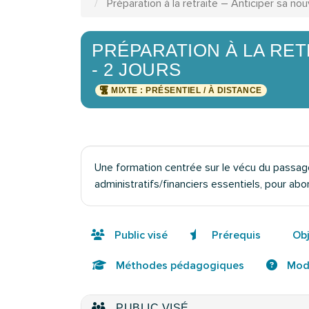
Préparation à la retraite – Anticiper sa nouv
PRÉPARATION À LA RET
- 2 JOURS
MIXTE : PRÉSENTIEL / À DISTANCE
Une formation centrée sur le vécu du passage à 
administratifs/financiers essentiels, pour a
Public visé
Prérequis
Obj
Méthodes pédagogiques
Moda
PUBLIC VISÉ