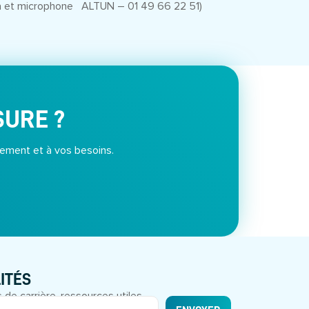
a et microphone
ALTUN – 01 49 66 22 51)
SURE ?
ement et à vos besoins.
ITÉS
 de carrière, ressources utiles.