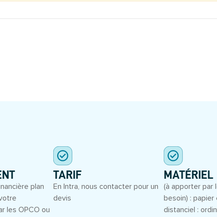
S
ENT
TARIF
MATÉRIEL
inancière plan
En Intra, nous contacter pour un
(à apporter par l
votre
devis
besoin) : papier 
ar les OPCO ou
distanciel : ord