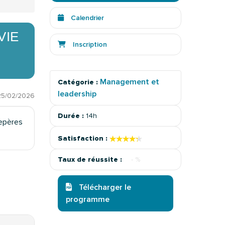
Calendrier
VIE
Inscription
Management et
Catégorie :
leadership
25/02/2026
Durée :
14h
repères
★★★★★
★★★★★
Satisfaction :
Taux de réussite :
- %
Télécharger le
programme