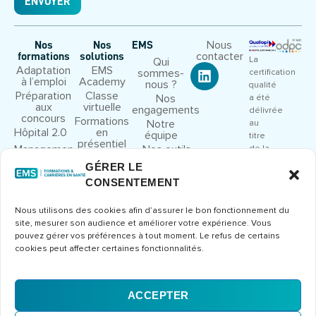
ENVOYER
Nous
Nos
Nos
EMS
contacter
formations
solutions
La
Qui
Adaptation
EMS
sommes-
certification
à l’emploi
Academy
nous ?
qualité
Préparation
Classe
Nos
a été
aux
virtuelle
engagements
délivrée
concours
Formations
Notre
au
Hôpital 2.0
en
équipe
titre
présentiel
Management
Nos outils
de la
et leadership
pédagogiques
catégorie
GÉRER LE
Droit et
Nous
d’action
CONSENTEMENT
cadre
rejoindre
suivante
juridique
:
Congrès et
Nous utilisons des cookies afin d’assurer le bon fonctionnement du
ACTIONS
séminaires
site, mesurer son audience et améliorer votre expérience. Vous
DE
Formations
pouvez gérer vos préférences à tout moment. Le refus de certains
FORMATION
métier
cookies peut affecter certaines fonctionnalités.
Consulter
le
certificat
ACCEPTER