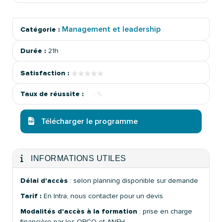
Management et leadership
Catégorie :
Durée :
21h
★★★★★
★★★★★
Satisfaction :
Taux de réussite :
- %
Télécharger le programme
INFORMATIONS UTILES
Délai d'accès
: selon planning disponible sur demande
Tarif :
En Intra, nous contacter pour un devis
Modalités d'accès à la formation
: prise en charge
financière par les OPCO et ANFH