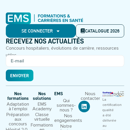
SE CONNECTER
CATALOGUE 2026
RECEVEZ NOS ACTUALITÉS
Concours hospitaliers, évolutions de carrière, ressources
utiles.
ENVOYER
Nous
Nos
Nos
EMS
contacter
formations
solutions
La
Qui
Adaptation
EMS
sommes-
certification
à l’emploi
Academy
nous ?
qualité
Préparation
Classe
Nos
a été
aux
virtuelle
engagements
délivrée
concours
Formations
Notre
au
Hôpital 2.0
en