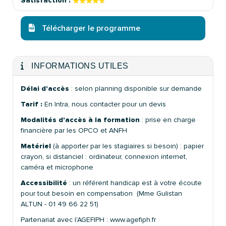
★★★★★
★★★★★
Satisfaction :
Télécharger le programme
INFORMATIONS UTILES
Délai d'accès
: selon planning disponible sur demande
Tarif :
En Intra, nous contacter pour un devis
Modalités d'accès à la formation
: prise en charge
financière par les OPCO et ANFH
Matériel
(à apporter par les stagiaires si besoin) : papier
crayon, si distanciel : ordinateur, connexion internet,
caméra et microphone
Accessibilité
: un référent handicap est à votre écoute
pour tout besoin en compensation (Mme Gulistan
ALTUN - 01 49 66 22 51)
Partenariat avec l'AGEFIPH : www.agefiph.fr