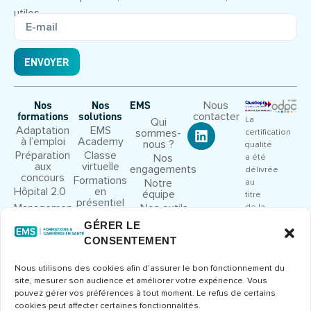
utiles.
ENVOYER
Nous
Nos
Nos
EMS
contacter
formations
solutions
La
Qui
Adaptation
EMS
sommes-
certification
à l’emploi
Academy
nous ?
qualité
Préparation
Classe
Nos
a été
aux
virtuelle
engagements
délivrée
concours
Formations
Notre
au
Hôpital 2.0
en
équipe
titre
présentiel
Management
Nos outils
de la
et leadership
pédagogiques
catégorie
GÉRER LE
Droit et
Nous
d’action
CONSENTEMENT
cadre
rejoindre
suivante
juridique
:
Congrès et
Nous utilisons des cookies afin d’assurer le bon fonctionnement du
ACTIONS
séminaires
site, mesurer son audience et améliorer votre expérience. Vous
DE
Formations
pouvez gérer vos préférences à tout moment. Le refus de certains
FORMATION
métier
cookies peut affecter certaines fonctionnalités.
Consulter