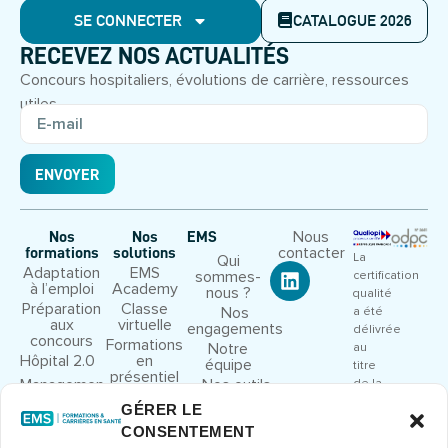
SE CONNECTER
CATALOGUE 2026
RECEVEZ NOS ACTUALITÉS
Concours hospitaliers, évolutions de carrière, ressources
utiles.
ENVOYER
Nous
Nos
Nos
EMS
contacter
formations
solutions
La
Qui
Adaptation
EMS
sommes-
certification
à l’emploi
Academy
nous ?
qualité
Préparation
Classe
Nos
a été
aux
virtuelle
engagements
délivrée
concours
Formations
Notre
au
Hôpital 2.0
en
équipe
titre
présentiel
Management
Nos outils
de la
et leadership
pédagogiques
catégorie
GÉRER LE
Droit et
Nous
d’action
CONSENTEMENT
cadre
rejoindre
suivante