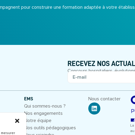
pagnent pour construire une formation adaptée à votre établiss
RECEVEZ NOS ACTUAL
Concours hospitaliers, évolutions
Nous contacter
EMS
Qui sommes-nous ?
Nos engagements
entiel
Notre équipe
La 
Nos outils pédagogiques
au
, mesurer