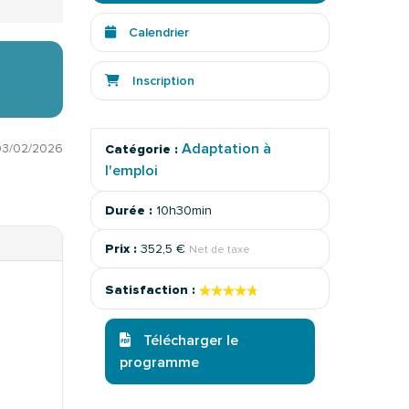
Calendrier
Inscription
Adaptation à
03/02/2026
Catégorie :
l'emploi
Durée :
10h30min
Prix :
352,5 €
Net de taxe
★★★★★
★★★★★
Satisfaction :
Télécharger le
programme