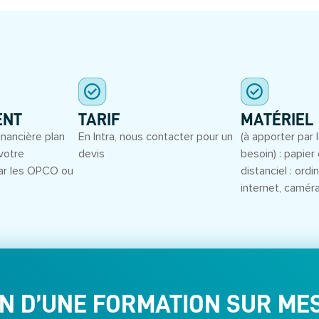
S
ENT
TARIF
MATÉRIEL
inancière plan
En Intra, nous contacter pour un
(à apporter par l
votre
devis
besoin) : papier 
ar les OPCO ou
distanciel : ord
internet, camér
N D’UNE FORMATION SUR ME