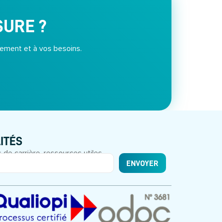
SURE ?
ement et à vos besoins.
ITÉS
 de carrière, ressources utiles.
ENVOYER