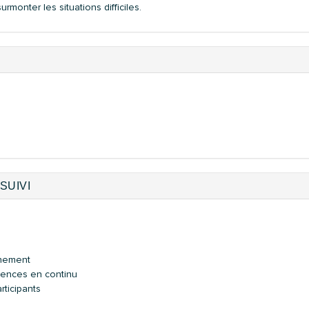
rmonter les situations difficiles.
SUIVI
nnement
tences en continu
rticipants
s