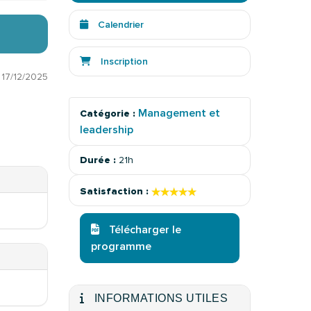
Calendrier
Inscription
:
17/12/2025
Management et
Catégorie :
leadership
Durée :
21h
★★★★★
★★★★★
Satisfaction :
Télécharger le
programme
INFORMATIONS UTILES