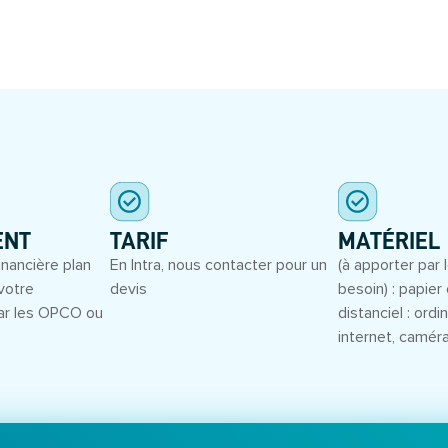
S
ENT
TARIF
MATÉRIEL
inancière plan
En Intra, nous contacter pour un
(à apporter par l
votre
devis
besoin) : papier 
ar les OPCO ou
distanciel : ord
internet, camér