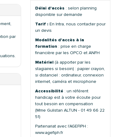
Délai d'accès
: selon planning
disponible sur demande
ement,
Tarif :
En Intra, nous contacter pour
un devis
ption par
Modalités d'accès à la
formation
: prise en charge
financière par les OPCO et ANFH
tuations.
Matériel
(à apporter par les
stagiaires si besoin) : papier crayon,
si distanciel : ordinateur, connexion
internet, caméra et microphone
Accessibilité
: un référent
handicap est à votre écoute pour
tout besoin en compensation
(Mme Gulistan ALTUN - 01 49 66 22
51)
Partenariat avec l'AGEFIPH :
www.agefiph.fr