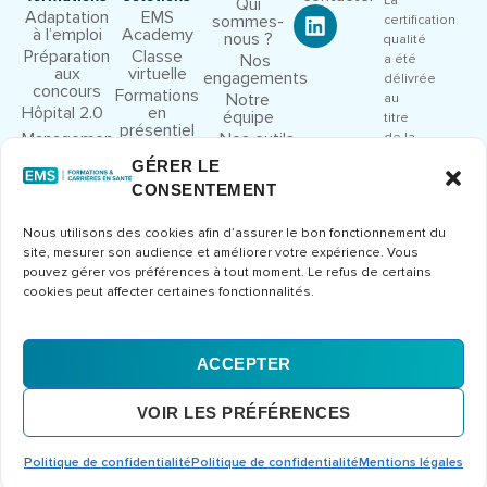
La
Qui
Adaptation
EMS
sommes-
certification
à l’emploi
Academy
nous ?
qualité
Préparation
Classe
Nos
a été
aux
virtuelle
engagements
délivrée
concours
Formations
Notre
au
Hôpital 2.0
en
équipe
titre
présentiel
Management
Nos outils
de la
et leadership
pédagogiques
catégorie
GÉRER LE
Droit et
Nous
d’action
CONSENTEMENT
cadre
rejoindre
suivante
juridique
:
Congrès et
Nous utilisons des cookies afin d’assurer le bon fonctionnement du
ACTIONS
séminaires
site, mesurer son audience et améliorer votre expérience. Vous
DE
Formations
pouvez gérer vos préférences à tout moment. Le refus de certains
FORMATION
métier
cookies peut affecter certaines fonctionnalités.
Consulter
le
certificat
ACCEPTER
Mentions
CGV
Politique de
© 2026 Europe Management
VOIR LES PRÉFÉRENCES
légales
confidentialité
Santé – Tous droits réservés
Conception et développement
Erdéros Studio
Politique de confidentialité
Politique de confidentialité
Mentions légales