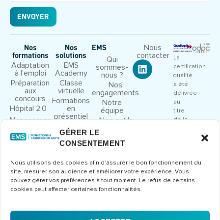
ENVOYER
Nous
Nos
Nos
EMS
contacter
formations
solutions
La
Qui
Adaptation
EMS
sommes-
certification
à l’emploi
Academy
nous ?
qualité
Préparation
Classe
Nos
a été
aux
virtuelle
engagements
délivrée
concours
Formations
Notre
au
Hôpital 2.0
en
équipe
titre
présentiel
Management
Nos outils
de la
et leadership
pédagogiques
catégorie
GÉRER LE
Droit et
Nous
d’action
CONSENTEMENT
cadre
rejoindre
suivante
juridique
:
Congrès et
Nous utilisons des cookies afin d’assurer le bon fonctionnement du
ACTIONS
séminaires
site, mesurer son audience et améliorer votre expérience. Vous
DE
Formations
pouvez gérer vos préférences à tout moment. Le refus de certains
FORMATION
métier
cookies peut affecter certaines fonctionnalités.
Consulter
le
certificat