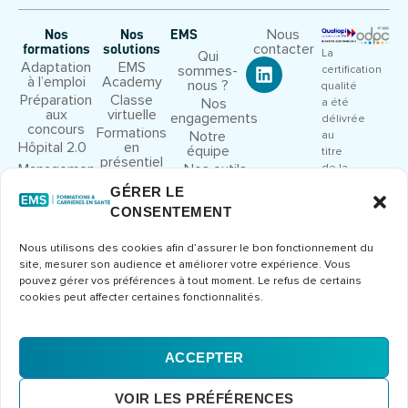
Nous
Nos
Nos
EMS
contacter
formations
solutions
La
Qui
Adaptation
EMS
sommes-
certification
à l’emploi
Academy
nous ?
qualité
Préparation
Classe
Nos
a été
aux
virtuelle
engagements
délivrée
concours
Formations
Notre
au
Hôpital 2.0
en
équipe
titre
présentiel
Management
Nos outils
de la
et leadership
pédagogiques
catégorie
GÉRER LE
Droit et
Nous
d’action
CONSENTEMENT
cadre
rejoindre
suivante
juridique
:
Congrès et
Nous utilisons des cookies afin d’assurer le bon fonctionnement du
ACTIONS
séminaires
site, mesurer son audience et améliorer votre expérience. Vous
DE
Formations
pouvez gérer vos préférences à tout moment. Le refus de certains
FORMATION
métier
cookies peut affecter certaines fonctionnalités.
Consulter
le
certificat
ACCEPTER
Mentions
CGV
Politique de
© 2026 Europe Management
VOIR LES PRÉFÉRENCES
légales
confidentialité
Santé – Tous droits réservés