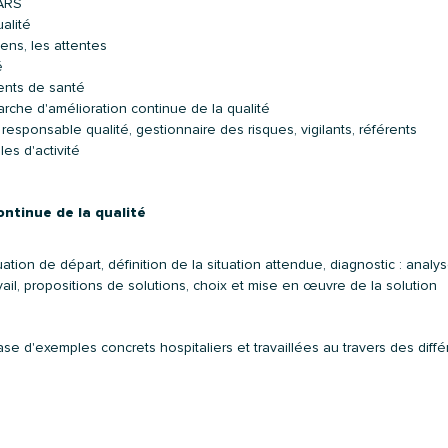
'ARS
ualité
iens, les attentes
é
ments de santé
che d'amélioration continue de la qualité
 responsable qualité, gestionnaire des risques, vigilants, référents
les d'activité
ntinue de la qualité
uation de départ, définition de la situation attendue, diagnostic : analy
vail, propositions de solutions, choix et mise en œuvre de la solution
se d'exemples concrets hospitaliers et travaillées au travers des diffé