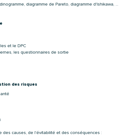
: ordinogramme, diagramme de Pareto, diagramme d'Ishikawa, …
ue
les et le DPC
ernes, les questionnaires de sortie
stion des risques
santé
i
se des causes, de l'évitabilité et des conséquences :