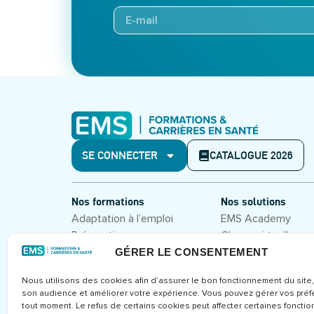
SE CONNECTER
CATALOGUE 2026
Nos formations
Nos solutions
Adaptation à l’emploi
EMS Academy
Préparation aux concours
Classe virtuelle
Hôpital 2.0
Formations en prés
GÉRER LE CONSENTEMENT
Management et leadership
Nous utilisons des cookies afin d’assurer le bon fonctionnement du site
Droit et cadre juridique
son audience et améliorer votre expérience. Vous pouvez gérer vos pré
Congrès et séminaires
tout moment. Le refus de certains cookies peut affecter certaines fonction