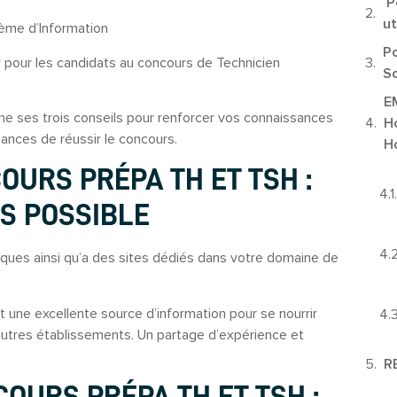
Po
ut
tème d’Information
Po
ur pour les candidats au concours de Technicien
So
E
e ses trois conseils pour renforcer vos connaissances
Ho
chances de réussir le concours.
Ho
OURS PRÉPA TH ET TSH :
S POSSIBLE
iques ainsi qu’a des sites dédiés dans votre domaine de
 une excellente source d’information pour se nourrir
autres établissements. Un partage d’expérience et
R