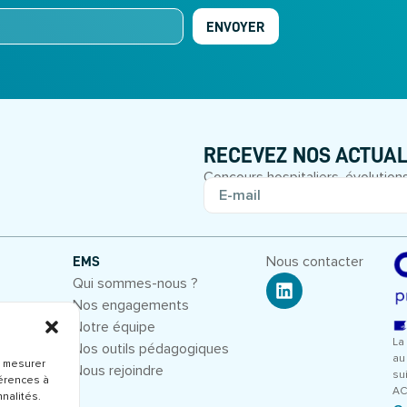
ENVOYER
RECEVEZ NOS ACTUAL
Concours hospitaliers, évolutions
Nous contacter
EMS
Qui sommes-nous ?
Nos engagements
entiel
Notre équipe
La 
Nos outils pédagogiques
au
, mesurer
Nous rejoindre
su
férences à
AC
nalités.