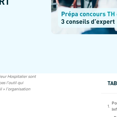
ERT
eur Hospitalier sont
as l’outil qui
TAB
l »
l’organisation
Po
In