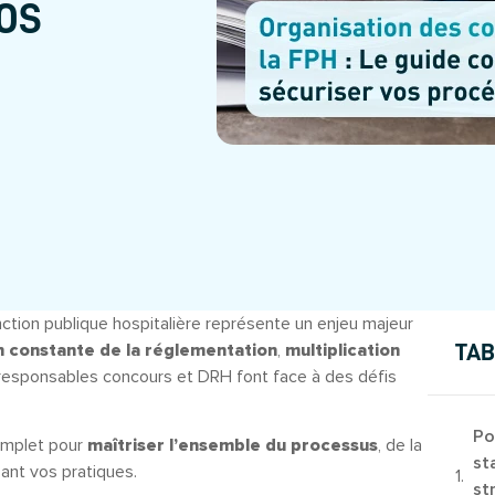
OS
nction publique hospitalière représente un enjeu majeur
n constante de la réglementation
,
multiplication
TAB
s responsables concours et DRH font face à des défis
Po
omplet pour
maîtriser l’ensemble du processus
, de la
st
sant vos pratiques.
st