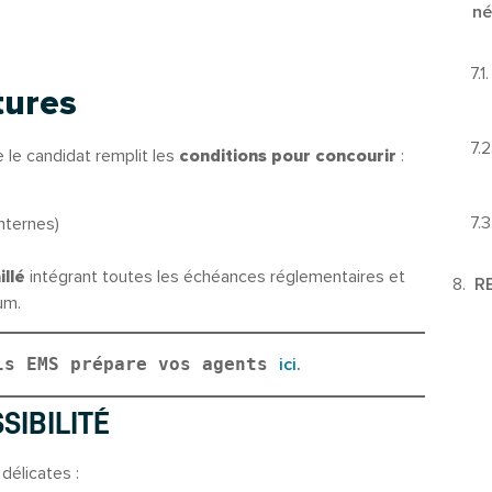
né
tures
e le candidat remplit les
conditions pour concourir
:
nternes)
illé
intégrant toutes les échéances réglementaires et
R
um.
ls EMS prépare vos agents 
ici.
SIBILITÉ
délicates :