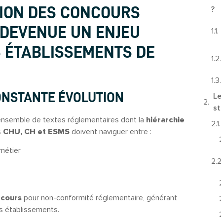
TION DES CONCOURS
?
 DEVENUE UN ENJEU
 ÉTABLISSEMENTS DE
ONSTANTE ÉVOLUTION
Le
st
n ensemble de textes réglementaires dont la
hiérarchie
s
CHU, CH et ESMS
doivent naviguer entre :
 métier
ecours
pour non-conformité réglementaire, générant
s établissements.