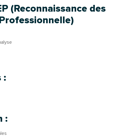
EP (Reconnaissance des
 Professionnelle)
nalyse
 :
 :
ales