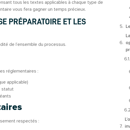
nsant tous les textes applicables à chaque type de
taire vous fera gagner un temps précieux.
ASE PRÉPARATOIRE ET LES
L
L
op
lidité de l’ensemble du processus.
p
es réglementaires :
ue applicable)
 statut
léants
aires
L’
usement respectés :
in