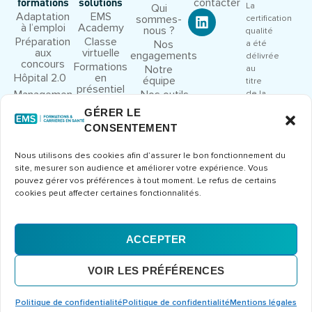
contacter
formations
solutions
La
Qui
Adaptation
EMS
sommes-
certification
à l’emploi
Academy
nous ?
qualité
Préparation
Classe
Nos
a été
aux
virtuelle
engagements
délivrée
concours
Formations
Notre
au
Hôpital 2.0
en
équipe
titre
présentiel
Management
Nos outils
de la
et leadership
pédagogiques
catégorie
GÉRER LE
Droit et
Nous
d’action
CONSENTEMENT
cadre
rejoindre
suivante
juridique
:
Congrès et
Nous utilisons des cookies afin d’assurer le bon fonctionnement du
ACTIONS
séminaires
site, mesurer son audience et améliorer votre expérience. Vous
DE
Formations
pouvez gérer vos préférences à tout moment. Le refus de certains
FORMATION
métier
cookies peut affecter certaines fonctionnalités.
Consulter
le
certificat
ACCEPTER
Mentions
CGV
Politique de
© 2026 Europe Management
VOIR LES PRÉFÉRENCES
légales
confidentialité
Santé – Tous droits réservés
Conception et développement
Erdéros Studio
Politique de confidentialité
Politique de confidentialité
Mentions légales