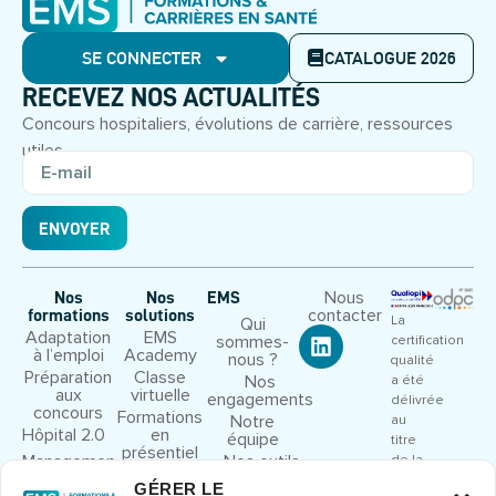
SE CONNECTER
CATALOGUE 2026
RECEVEZ NOS ACTUALITÉS
Concours hospitaliers, évolutions de carrière, ressources
utiles.
ENVOYER
Nous
Nos
Nos
EMS
contacter
formations
solutions
La
Qui
Adaptation
EMS
sommes-
certification
à l’emploi
Academy
nous ?
qualité
Préparation
Classe
Nos
a été
aux
virtuelle
engagements
délivrée
concours
Formations
Notre
au
Hôpital 2.0
en
équipe
titre
présentiel
Management
Nos outils
de la
et leadership
pédagogiques
catégorie
GÉRER LE