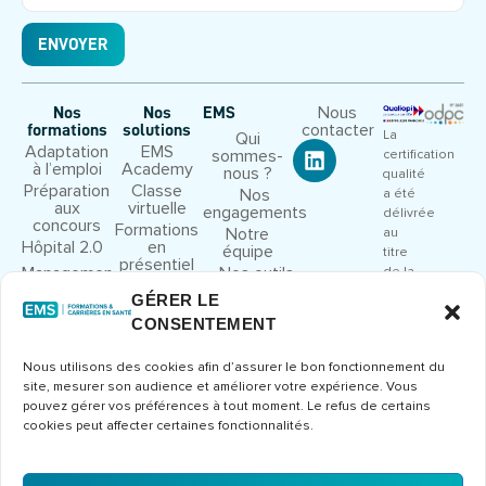
ENVOYER
Nous
Nos
Nos
EMS
contacter
formations
solutions
La
Qui
Adaptation
EMS
sommes-
certification
à l’emploi
Academy
nous ?
qualité
Préparation
Classe
Nos
a été
aux
virtuelle
engagements
délivrée
concours
Formations
Notre
au
Hôpital 2.0
en
équipe
titre
présentiel
Management
Nos outils
de la
et leadership
pédagogiques
catégorie
GÉRER LE
Droit et
Nous
d’action
CONSENTEMENT
cadre
rejoindre
suivante
juridique
:
Congrès et
Nous utilisons des cookies afin d’assurer le bon fonctionnement du
ACTIONS
séminaires
site, mesurer son audience et améliorer votre expérience. Vous
DE
Formations
pouvez gérer vos préférences à tout moment. Le refus de certains
FORMATION
métier
cookies peut affecter certaines fonctionnalités.
Consulter
le
certificat