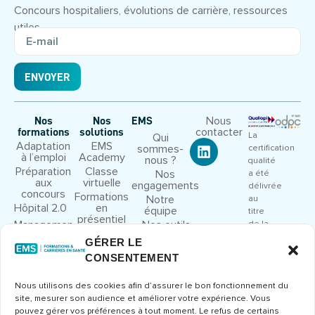
Concours hospitaliers, évolutions de carrière, ressources
utiles.
ENVOYER
Nous
Nos
Nos
EMS
contacter
formations
solutions
La
Qui
Adaptation
EMS
sommes-
certification
à l’emploi
Academy
nous ?
qualité
Préparation
Classe
Nos
a été
aux
virtuelle
engagements
délivrée
concours
Formations
Notre
au
Hôpital 2.0
en
équipe
titre
présentiel
Management
Nos outils
de la
et leadership
pédagogiques
catégorie
GÉRER LE
Droit et
Nous
d’action
CONSENTEMENT
cadre
rejoindre
suivante
juridique
:
Congrès et
Nous utilisons des cookies afin d’assurer le bon fonctionnement du
ACTIONS
séminaires
site, mesurer son audience et améliorer votre expérience. Vous
DE
Formations
pouvez gérer vos préférences à tout moment. Le refus de certains
FORMATION