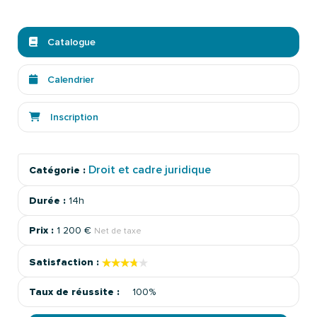
Catalogue
Calendrier
Inscription
Droit et cadre juridique
Catégorie :
Durée :
14h
Prix :
1 200 €
Net de taxe
★★★★★
★★★★★
Satisfaction :
Taux de réussite :
100%