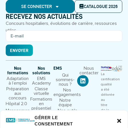
SE CONNECTER
CATALOGUE 2026
RECEVEZ NOS ACTUALITÉS
Concours hospitaliers, évolutions de carrière, ressources
utiles.
ENVOYER
Nous
Nos
Nos
EMS
contacter
formations
solutions
La
Qui
Adaptation
EMS
sommes-
certification
à l’emploi
Academy
nous ?
qualité
Préparation
Classe
Nos
a été
aux
virtuelle
engagements
délivrée
concours
Formations
Notre
au
Hôpital 2.0
en
équipe
titre
présentiel
Management
Nos outils
de la
et leadership
pédagogiques
catégorie
GÉRER LE
Droit et
Nous
d’action
CONSENTEMENT
cadre
rejoindre
suivante