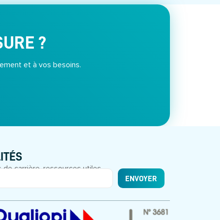
SURE ?
ement et à vos besoins.
ITÉS
 de carrière, ressources utiles.
ENVOYER