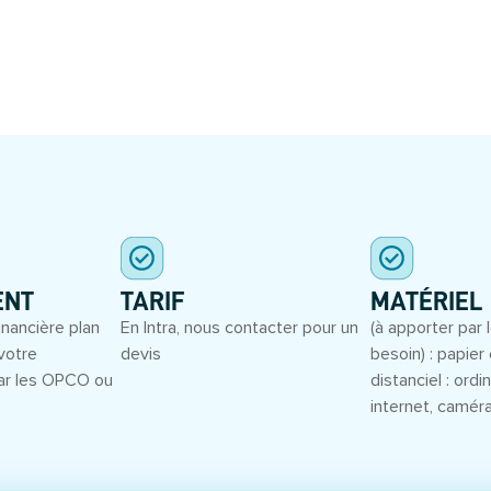
S
ENT
TARIF
MATÉRIEL
inancière plan
En Intra, nous contacter pour un
(à apporter par l
votre
devis
besoin) : papier 
ar les OPCO ou
distanciel : ord
internet, camér