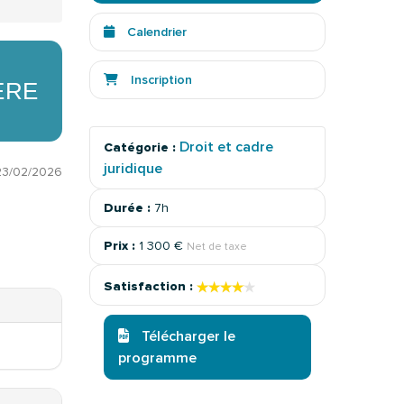
Calendrier
Inscription
ÈRE
Droit et cadre
Catégorie :
juridique
23/02/2026
Durée :
7h
Prix :
1 300 €
Net de taxe
★★★★★
★★★★★
Satisfaction :
Télécharger le
programme