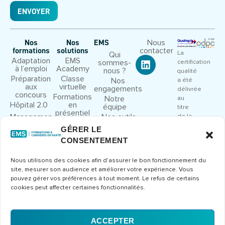
ENVOYER
Nous
Nos
Nos
EMS
contacter
formations
solutions
La
Qui
Adaptation
EMS
sommes-
certification
à l’emploi
Academy
nous ?
qualité
Préparation
Classe
Nos
a été
aux
virtuelle
engagements
délivrée
concours
Formations
Notre
au
Hôpital 2.0
en
équipe
titre
présentiel
Management
Nos outils
de la
et leadership
pédagogiques
catégorie
GÉRER LE
Droit et
Nous
d’action
CONSENTEMENT
cadre
rejoindre
suivante
juridique
:
Congrès et
Nous utilisons des cookies afin d’assurer le bon fonctionnement du
ACTIONS
séminaires
site, mesurer son audience et améliorer votre expérience. Vous
DE
Formations
pouvez gérer vos préférences à tout moment. Le refus de certains
FORMATION
métier
cookies peut affecter certaines fonctionnalités.
Consulter
le
certificat
ACCEPTER