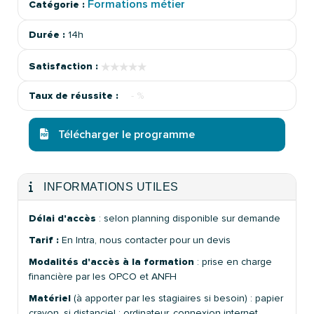
Formations métier
Catégorie :
Durée :
14h
★★★★★
★★★★★
Satisfaction :
Taux de réussite :
- %
Télécharger le programme
INFORMATIONS UTILES
Délai d'accès
: selon planning disponible sur demande
Tarif :
En Intra, nous contacter pour un devis
Modalités d'accès à la formation
: prise en charge
financière par les OPCO et ANFH
Matériel
(à apporter par les stagiaires si besoin) : papier
crayon, si distanciel : ordinateur, connexion internet,