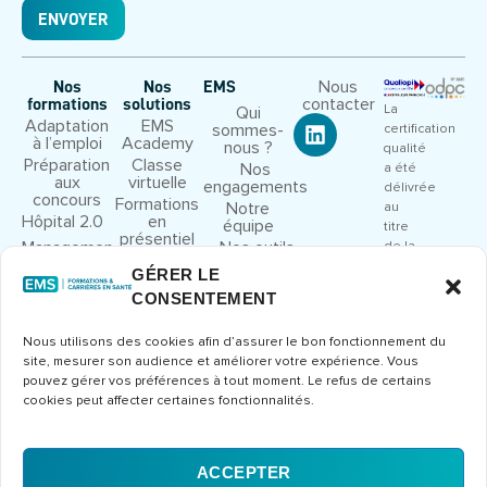
ENVOYER
Nous
Nos
Nos
EMS
contacter
formations
solutions
La
Qui
Adaptation
EMS
sommes-
certification
à l’emploi
Academy
nous ?
qualité
Préparation
Classe
Nos
a été
aux
virtuelle
engagements
délivrée
concours
Formations
Notre
au
Hôpital 2.0
en
équipe
titre
présentiel
Management
Nos outils
de la
et leadership
pédagogiques
catégorie
GÉRER LE
Droit et
Nous
d’action
CONSENTEMENT
cadre
rejoindre
suivante
juridique
:
Congrès et
Nous utilisons des cookies afin d’assurer le bon fonctionnement du
ACTIONS
séminaires
site, mesurer son audience et améliorer votre expérience. Vous
DE
Formations
pouvez gérer vos préférences à tout moment. Le refus de certains
FORMATION
métier
cookies peut affecter certaines fonctionnalités.
Consulter
le
certificat
ACCEPTER