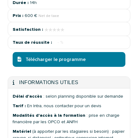
Durée :
14h
Prix :
600 €
Net de taxe
★★★★★
★★★★★
Satisfaction :
Taux de réussite :
- %
Télécharger le programme
INFORMATIONS UTILES
Délai d'accès
: selon planning disponible sur demande
Tarif :
En Intra, nous contacter pour un devis
Modalités d'accès à la formation
: prise en charge
financière par les OPCO et ANFH
Matériel
(à apporter par les stagiaires si besoin) : papier
crayon, si distanciel : ordinateur, connexion internet,