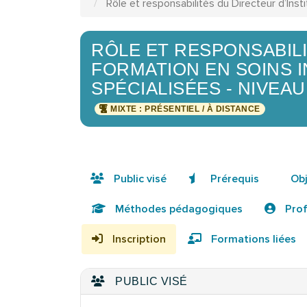
Rôle et responsabilités du Directeur d’Insti
RÔLE ET RESPONSABILI
FORMATION EN SOINS I
SPÉCIALISÉES - NIVEAU 
MIXTE : PRÉSENTIEL / À DISTANCE
Public visé
Prérequis
Obj
Méthodes pédagogiques
Prof
Inscription
Formations liées
PUBLIC VISÉ