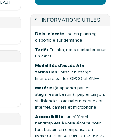
VEAU I
INFORMATIONS UTILES
Délai d'accès
: selon planning
disponible sur demande
Tarif :
En Intra, nous contacter pour
un devis
Modalités d'accès à la
formation
: prise en charge
financière par les OPCO et ANFH
Matériel
(à apporter par les
stagiaires si besoin) : papier crayon,
si distanciel : ordinateur, connexion
internet, caméra et microphone
Accessibilité
: un référent
handicap est à votre écoute pour
tout besoin en compensation
(Mme Gulistan ALTUN - 01 49 66 22