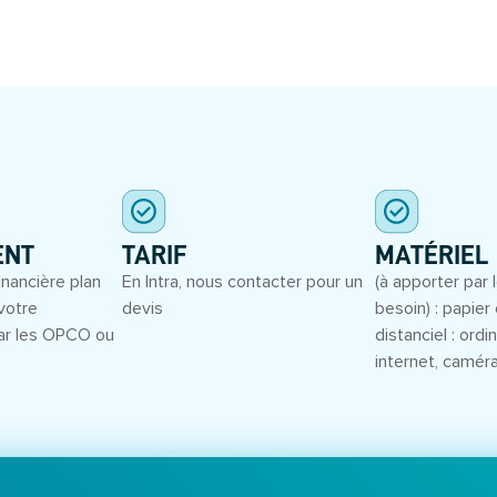
S
ENT
TARIF
MATÉRIEL
inancière plan
En Intra, nous contacter pour un
(à apporter par l
votre
devis
besoin) : papier 
ar les OPCO ou
distanciel : ord
internet, camér