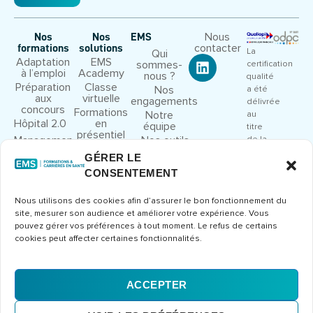
Nous
Nos
Nos
EMS
contacter
formations
solutions
La
Qui
Adaptation
EMS
sommes-
certification
à l’emploi
Academy
nous ?
qualité
Préparation
Classe
Nos
a été
aux
virtuelle
engagements
délivrée
concours
Formations
Notre
au
Hôpital 2.0
en
équipe
titre
présentiel
Management
Nos outils
de la
et leadership
pédagogiques
catégorie
GÉRER LE
Droit et
Nous
d’action
CONSENTEMENT
cadre
rejoindre
suivante
juridique
:
Congrès et
Nous utilisons des cookies afin d’assurer le bon fonctionnement du
ACTIONS
séminaires
site, mesurer son audience et améliorer votre expérience. Vous
DE
Formations
pouvez gérer vos préférences à tout moment. Le refus de certains
FORMATION
métier
cookies peut affecter certaines fonctionnalités.
Consulter
le
certificat
ACCEPTER
Mentions
CGV
Politique de
© 2026 Europe Management