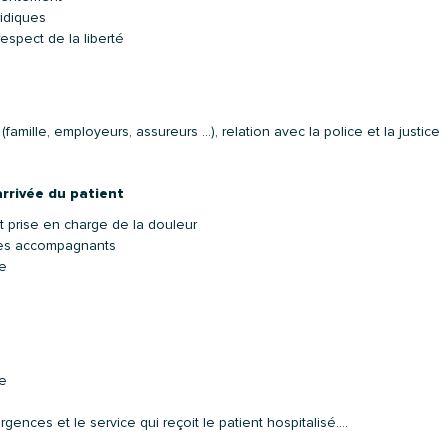
ridiques
respect de la liberté
famille, employeurs, assureurs …), relation avec la police et la justice
arrivée du patient
et prise en charge de la douleur
 les accompagnants
ue
te
gences et le service qui reçoit le patient hospitalisé….