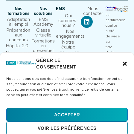
Nous
Nos
Nos
EMS
contacter
formations
solutions
La
Qui
Adaptation
EMS
sommes-
certification
à l’emploi
Academy
nous ?
qualité
Préparation
Classe
Nos
a été
aux
virtuelle
engagements
délivrée
concours
Formations
Notre
au
Hôpital 2.0
en
équipe
titre
présentiel
Management
Nos outils
de la
et leadership
pédagogiques
catégorie
GÉRER LE
Droit et
Nous
d’action
CONSENTEMENT
cadre
rejoindre
suivante
juridique
:
Congrès et
Nous utilisons des cookies afin d’assurer le bon fonctionnement du
ACTIONS
séminaires
site, mesurer son audience et améliorer votre expérience. Vous
DE
Formations
pouvez gérer vos préférences à tout moment. Le refus de certains
FORMATION
métier
cookies peut affecter certaines fonctionnalités.
Consulter
le
certificat
ACCEPTER
Mentions
CGV
Politique de
© 2026 Europe Management
VOIR LES PRÉFÉRENCES
légales
confidentialité
Santé – Tous droits réservés